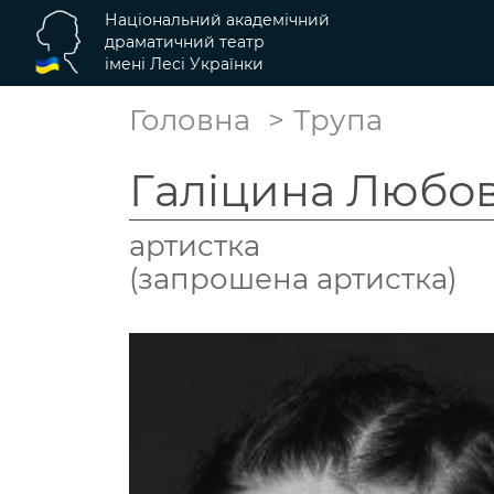
Національний академічний
драматичний театр
імені Лесі Українки
Головна
Трупа
Галіцина Любо
артистка
(запрошена артистка)