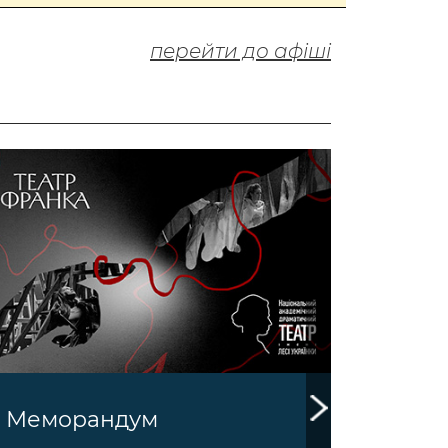
перейти до афіші
Пода
Меморандум
серт