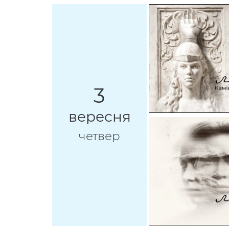
3
вересня
четвер