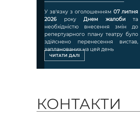
У зв'язку з оголошенням
07 липня
2026
року
Днем жалоби
та
необхідністю внесення змін до
репертуарного плану театру було
здійснено перенесення вистав,
запланованих на цей день
ЧИТАТИ ДАЛІ
КОНТАКТИ