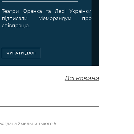
Подар
Театри Франка та Лесі Українки
похі
підписали Меморандум про
серти
співпрацю.
обират
ЧИТАТ
ЧИТАТИ ДАЛІ
Всі новини
ул.Богдана Хмельницького 5