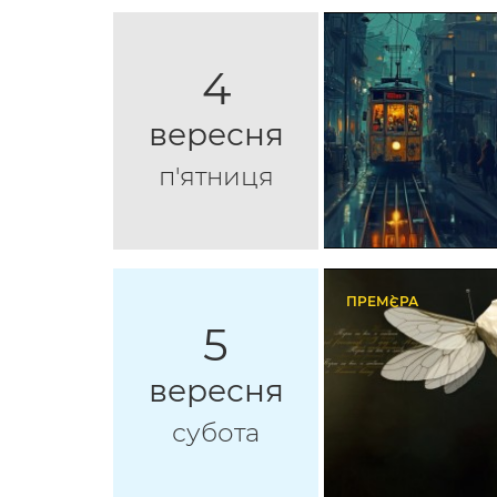
4
вересня
п'ятниця
ПРЕМ`ЄРА
5
вересня
субота