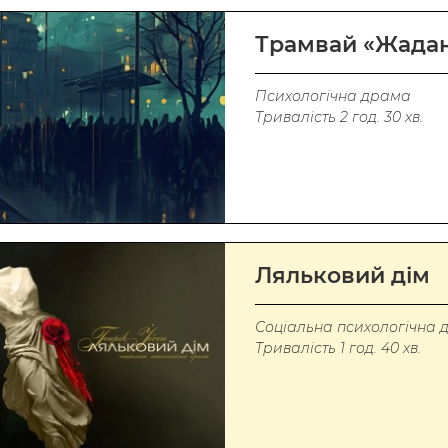
Трамвай «Жада
Психологічна драма
Тривалість 2 год. 30 хв
.
Ляльковий дім
Соціальна психологічна 
Тривалість 1 год. 40 хв.