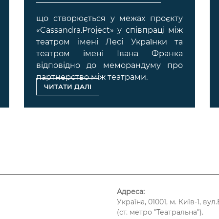
що створюється у межах проєкту
«Cassandra.Project»
у співпраці між
театром імені Лесі Українки та
театром імені Івана Франка
відповідно до меморандуму про
партнерство між театрами.
ЧИТАТИ ДАЛІ
Адреса:
Україна, 01001, м. Київ-1, в
(ст. метро "Театральна").