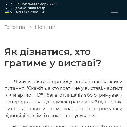
Національний академічний
драматичний театр
імені Лесі Українки
Головна
Новини
Як дізнатися, хто
гратиме у виставі?
Досить часто з приводу вистав нам ставили
питання: "Скажіть, а хто гратиме у виставі, - артист
К., чи артист Н.?" І багато глядачів або отримували
попередження від адміністратора сайту, що такі
питання ставити не можна, або не отримували
відповіді зовсім, і їх коментар усувався.
На численні прохання на нашому сайті тепер