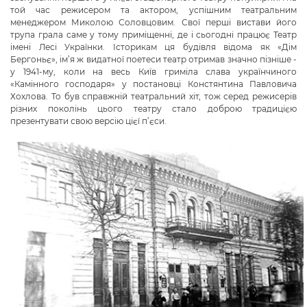
той час режисером та актором, успішним театральним
менеджером Миколою Соловцовим. Свої перші вистави його
трупа грала саме у тому приміщенні, де і сьогодні працює Театр
імені Лесі Українки. Історикам ця будівля відома як «Дім
Бергоньє», ім’я ж видатної поетеси театр отримав значно пізніше -
у 1941-му, коли на весь Київ гриміла слава українчиного
«Камінного господаря» у постановці Констянтина Павловича
Хохлова. То був справжній театральний хіт, тож серед режисерів
різних поколінь цього театру стало доброю традицією
презентувати свою версію цієї п’єси.