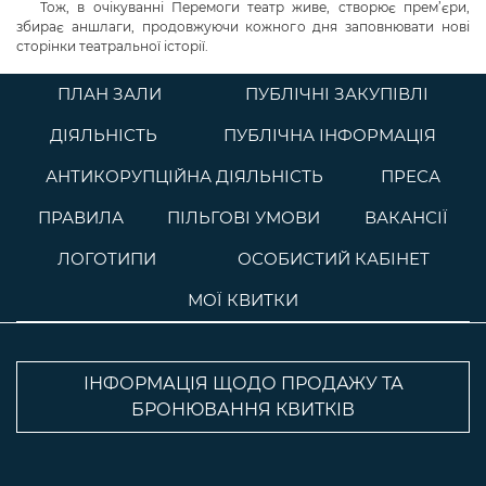
Тож, в очікуванні Перемоги театр живе, створює прем’єри,
збирає аншлаги, продовжуючи кожного дня заповнювати нові
сторінки театральної історії.
ПЛАН ЗАЛИ
ПУБЛІЧНІ ЗАКУПІВЛІ
ДІЯЛЬНІСТЬ
ПУБЛІЧНА ІНФОРМАЦІЯ
АНТИКОРУПЦІЙНА ДІЯЛЬНІСТЬ
ПРЕСА
ПРАВИЛА
ПІЛЬГОВІ УМОВИ
ВАКАНСІЇ
ЛОГОТИПИ
ОСОБИСТИЙ КАБІНЕТ
МОЇ КВИТКИ
ІНФОРМАЦІЯ ЩОДО ПРОДАЖУ ТА
БРОНЮВАННЯ КВИТКІВ