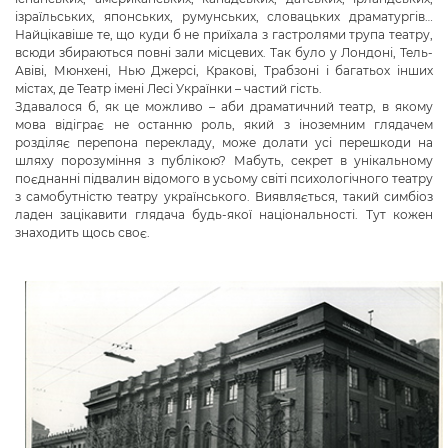
ізраїльських, японських, румунських, словацьких драматургів…
Найцікавіше те, що куди б не приїхала з гастролями трупа театру,
всюди збираються повні зали місцевих. Так було у Лондоні, Тель-
Авіві, Мюнхені, Нью Джерсі, Кракові, Трабзоні і багатьох інших
містах, де Театр імені Лесі Українки – частий гість.
Здавалося б, як це можливо – аби драматичний театр, в якому
мова відіграє не останню роль, який з іноземним глядачем
розділяє перепона перекладу, може долати усі перешкоди на
шляху порозуміння з публікою? Мабуть, секрет в унікальному
поєднанні підвалин відомого в усьому світі психологічного театру
з самобутністю театру українського. Виявляється, такий симбіоз
ладен зацікавити глядача будь-якої національності. Тут кожен
знаходить щось своє.