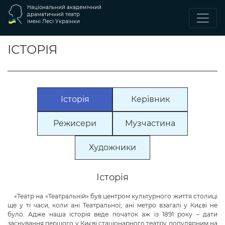
Національний академічний
драматичний театр
імені Лесі Українки
ІСТОРІЯ
Історія
Керівник
Режисери
Музчастина
Художники
Історія
«Театр на «Театральній» був центром культурного життя столиці
ще у ті часи, коли ані Театральної; ані метро взагалі у Києві не
було. Адже наша історія веде початок аж із 1891 року – дати
заснування першого у Києві стаціонарного театру популярним на