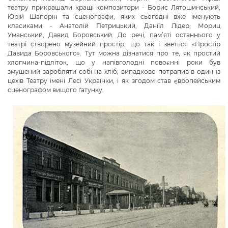
театру прикрашали кращі композитори - Борис Лятошинський,
Юрій Шапорін та сценографи, яких сьогодні вже іменують
класиками - Анатолій Петрицький, Даніїл Лідер, Мориц
Уманський, Давид Боровський. До речі, пам’яті останнього у
театрі створено музейний простір, що так і зветься «Простір
Давида Боровського». Тут можна дізнатися про те, як простий
хлопчина-підліток, що у напівголодні повоєнні роки був
змушений заробляти собі на хліб, випадково потрапив в один із
цехів Театру імені Лесі Українки, і як згодом став європейським
сценографом вищого ґатунку.