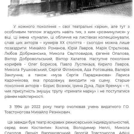
У кожного покоління – свої театральні «зірки», але тут з
особливим теплом згадують навіть тих, з ким «розминулися» у
віці. Ці імена «лунали», ці обличчя на листівках колекціонували,
славі цих акторів – кумирів ХХ століття - сьогодні можна лише
позаздрити: Михайло Романов, Юрій Лавров, Марія Стрєлкова,
Любов Добржанська, Микола Свєтловидов, Євгенія Опалова,
Віктор Добровольський, Віктор Халатов. Наступне покоління
корифеїв - Олег Борисов, Павло Луспекаєв, Кирило Лавров,
Микола Рушковський, Сергій Філімонов, Ада Роговцева, Валерія
Заклунна, а також «муза Сергія Параджанова» Лариса
Кадочнікова, яка продовжує виходити на сцену. Старше
покоління акторів – Борис Вознюк, Ірина Дука, Лідія Яремчук – ті,
чия присутність змушує трупу «тримати марку» і не поступатися
рівнем майстерності.
З 1994 до 2022 року театр очолював учень видатного Г.О.
Товстоногова Михайло Резнікович.
Це завжди був театр яскравих режисерських індивідуальностей,
серед яких Костянтин Хохлов, Володимир Неллі, Микола
Соколов, Леонід Варпаховський, Георгій Товстоногов. Афіші