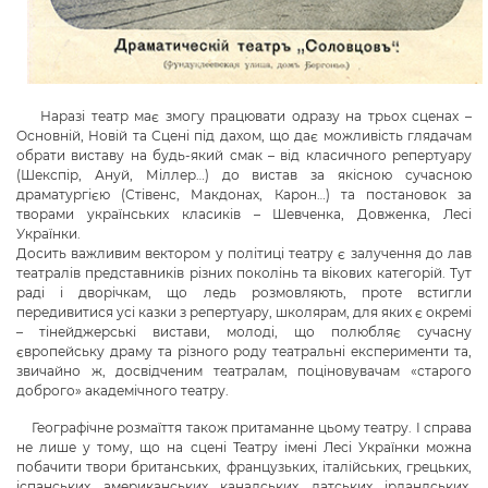
Наразі театр має змогу працювати одразу на трьох сценах –
Основній, Новій та Сцені під дахом, що дає можливість глядачам
обрати виставу на будь-який смак – від класичного репертуару
(Шекспір, Ануй, Міллер…) до вистав за якісною сучасною
драматургією (Стівенс, Макдонах, Карон…) та постановок за
творами українських класиків – Шевченка, Довженка, Лесі
Українки.
Досить важливим вектором у політиці театру є залучення до лав
театралів представників різних поколінь та вікових категорій. Тут
раді і дворічкам, що ледь розмовляють, проте встигли
передивитися усі казки з репертуару, школярам, для яких є окремі
– тінейджерські вистави, молоді, що полюбляє сучасну
європейську драму та різного роду театральні експерименти та,
звичайно ж, досвідченим театралам, поціновувачам «старого
доброго» академічного театру.
Географічне розмаїття також притаманне цьому театру. І справа
не лише у тому, що на сцені Театру імені Лесі Українки можна
побачити твори британських, французьких, італійських, грецьких,
іспанських, американських, канадських, датських, ірландських,