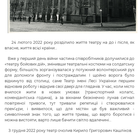
24 лютого 2022 року розділило життя театру на до і після, як
власне, життя всієї країни…
Вже у перший день війни частина співробітників долучилися до
«театру бойових дій», змінивши театральні костюми на солдатську
форму, більшість зорганізувалася у потужний волонтерський рух
для допомоги фронту і постраждалим. І щойно ворога було
відкинуто від столиці, саме Театр імені Лесі Українки першим
відновив роботу і відкрив свої двері для глядачів. У час, коли місто
вчилося жити в нових умовах (транспортний колапс,
комендантська година), а за вікнами безкінечно лунав сигнал
повітряної тривоги, тут тривали репетиції і створювалися
прем’єри, і виявилося, що для містян це був важливий -
символічний знак того, що життя триває, що варто боротися і
можна вистояти, варто лише бачити світло вдалечині…
З грудня 2022 року театр очолив Кирило Григорович Кашліков.