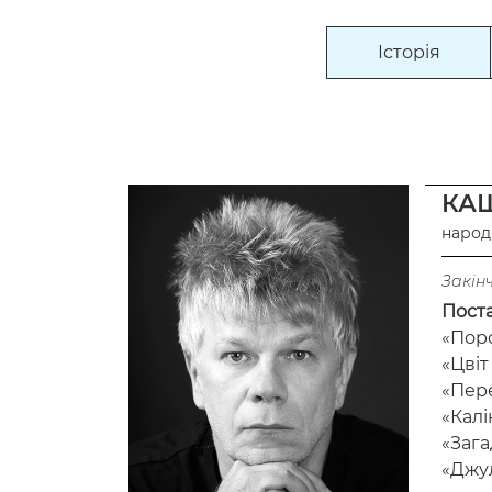
Історія
КАШ
народ
Закінч
Пост
«Поро
«Цвіт
«Пере
«Калі
«Зага
«Джул