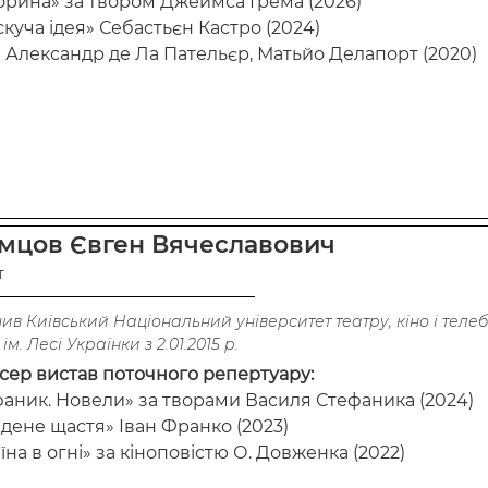
орина» за твором Джеймса Ґрема (2026)
куча ідея» Себастьєн Кастро (2024)
» Александр де Ла Пательєр, Матьйо Делапорт (2020)
мцов Євген Вячеславович
т
чив Київський Національний університет театру, кіно і телеб
 ім. Лесі Українки з 2.01.2015 р.
сер вистав поточного репертуару:
аник. Новели» за творами Василя Стефаника (2024)
дене щастя» Іван Франко (2023)
їна в огні» за кіноповістю О. Довженка (2022)