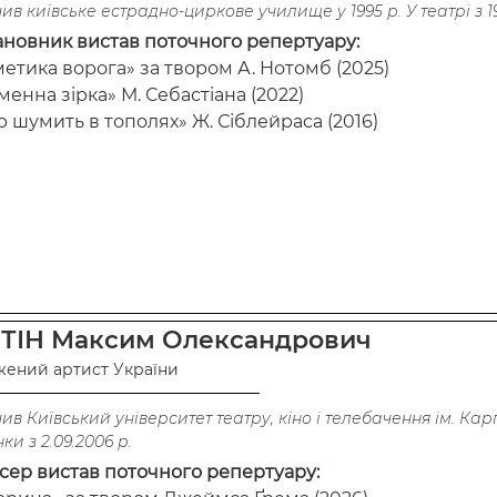
ив київське естрадно-циркове училище у 1995 р. У театрі з 19
ановник вистав поточного репертуару:
етика ворога» за твором А. Нотомб (2025)
менна зірка» М. Себастіана (2022)
р шумить в тополях» Ж. Сіблейраса (2016)
ІТІН Максим Олександрович
жений артист України
ив Київський університет театру, кіно і телебачення ім. Карп
ки з 2.09.2006 р.
сер вистав поточного репертуару: