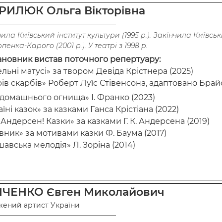
РИЛЮК Ольга Вікторівна
ила Київський інститут культури (1995 р.). Закінчила Київсь
рпенка-Карого (2001 р.). У театрі з 1998 р.
ановник вистав поточного репертуару:
льні матусі» за твором Девіда Крістнера (2025)
ів скарбів» Роберт Луїс Стівенсона, адаптовано Брайо
домашнього огнища» І. Франко (2023)
аїні казок» за казками Ганса Крістіана (2022)
. Андерсен! Казки» за казками Г. К. Андерсена (2019)
вник» за мотивами казки Ф. Баума (2017)
авська мелодія» Л. Зоріна (2014)
ЧЕНКО Євген Миколайович
жений артист України