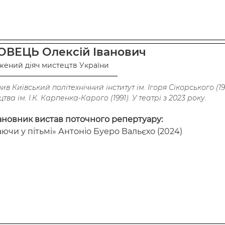
ОВЕЦЬ Олексій Іванович
жений діяч мистецтв України
ив Київський політехнічний інститут ім. Ігоря Сікорського (1
тва ім. І.К. Карпенка-Карого (1991). У театрі з 2023 року.
ановник вистав поточного репертуару:
ючи у пітьмі» Антоніо Буеро Вальєхо (2024)