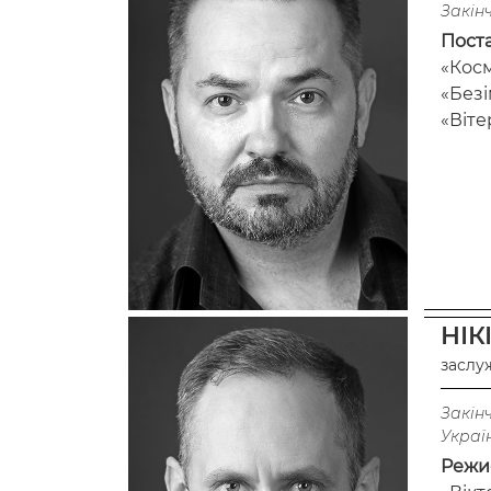
Закінч
Пост
«Косм
«Безі
«Віте
НІК
заслу
Закінч
Україн
Режи