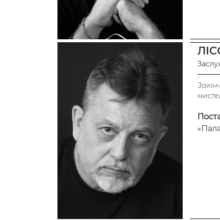
ЛІС
Заслу
Закінч
мистец
Пост
«Пала