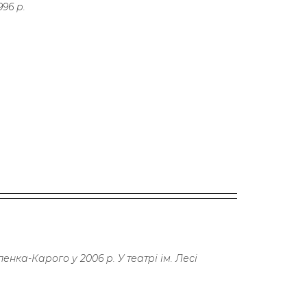
96 р.
енка-Карого у 2006 р. У театрі ім. Лесі