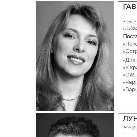
ГАВ
Закінч
І.К.Ка
Пост
«Пеке
«Остр
«Для 
«У кр
«Ой!.
«Чарі
«Варш
ЛУН
заслу