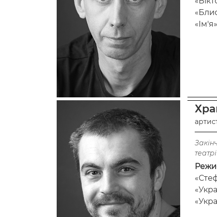
«Вікт
«Блис
«Ім'я
Хра
артис
Закін
театрі
Режи
«Стеф
«Укра
«Укра