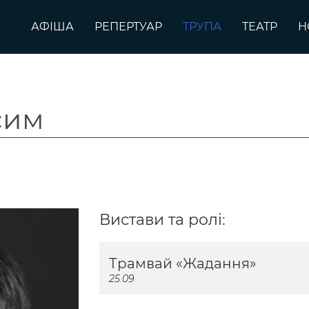
АФІША
РЕПЕРТУАР
ТРУПА
ТЕАТР
Н
сим
Вистави та ролі:
Трамвай «Жадання»
25.09