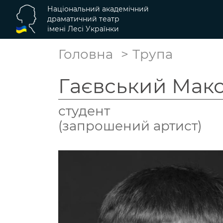
Національний академічний
драматичний театр
імені Лесі Українки
Головна
Трупа
Гаєвський Мак
студент
(запрошений артист)