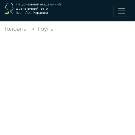
Національний академічний
драматичний театр
імені Лесі Українки
Головна
Трупа