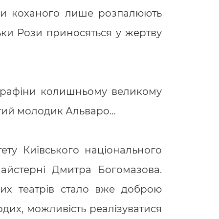
ади коханого лише розпалюють
ьки Рози приносяться у жертву
Серафіни колишньому великому
ватий молодик Альваро…
тету Київського національного
 майстерні Дмитра Богомазова.
их театрів стало вже доброю
одих, можливість реалізуватися