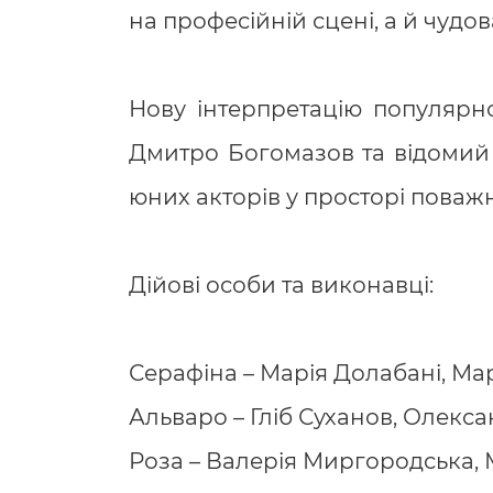
на професійній сцені, а й чудов
Нову інтерпретацію популярно
Дмитро Богомазов та відомий а
юних акторів у просторі поважн
Дійові особи та виконавці:
Серафіна – Марія Долабані, Ма
Альваро – Гліб Суханов, Олекс
Роза – Валерія Миргородська,