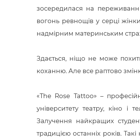
зосередилася на переживанні
вогонь ревнощів у серці жінк
надмірним материнським стра
Здається, ніщо не може похи
коханню. Але все раптово зміню
«The Rose Tattoo» – професій
університету театру, кіно і 
Залучення найкращих студен
традицією останніх років. Так