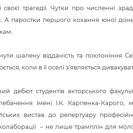
 своєї трагедії. Чутки про численні зр
и. А паростки першого кохання юної дон
хам.
тнути шалену відданість та поклоніння 
ється, коли в її оселі з’являється диваку
ний дебют студентів акторського факуль
телебачення імені І.К. Карпенка-Карого,
тських вистав до репертуару професійн
і колаборації – не лише трамплін для мол