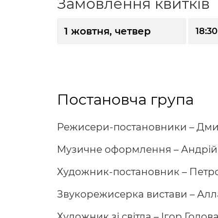
Замовлення квитків
1 жовтня, четвер
18:30
Постановча група
Режисери-постановники – Дмит
Музичне оформлення – Андрій
Художник-постановник – Петр
Звукорежисерка вистави – Алл
Художник зі світла – Ігор Голов