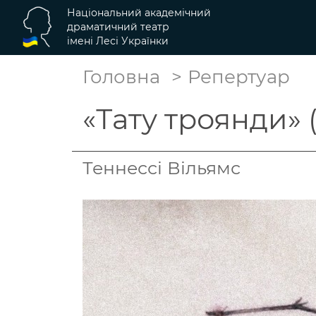
Національний академічний
драматичний театр
імені Лесі Українки
Головна
Репертуар
«Тату троянди» (
Теннессі Вільямс