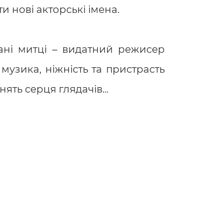
и нові акторські імена.
нані митці – видатний режисер
музика, ніжність та пристрасть
ять серця глядачів...