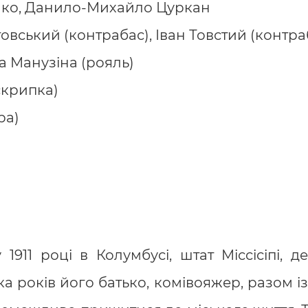
нко, Данило-Михайло Цуркан
овський (контрабас), Іван Товстий (контра
а Манузіна (рояль)
скрипка)
ра)
1911 році в Колумбусі, штат Міссісіпі, 
 років його батько, комівояжер, разом із с