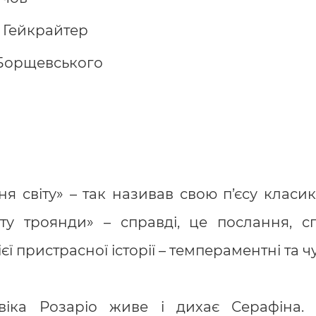
 Гейкрайтер
 Борщевського
 світу» – так називав свою п’єсу класик
Тату троянди» – справді, це послання, с
єї пристрасної історії – темпераментні та чу
іка Розаріо живе і дихає Серафіна. 