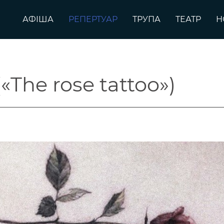
АФІША
РЕПЕРТУАР
ТРУПА
ТЕАТР
Н
«The rose tattoo»)