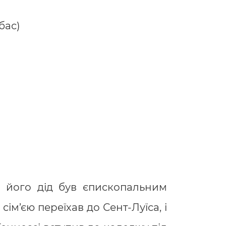
бас)
де його дід був єпископальним
ім’єю переїхав до Сент-Луїса, і