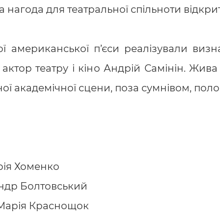
а нагода для театральної спільноти відкрит
ї американської п’єси реалізували виз
ктор театру і кіно Андрій Самінін. Жива 
ої академічної сцени, поза сумнівом, полон
рія Хоменко
андр Болтовський
 Марія Краснощок