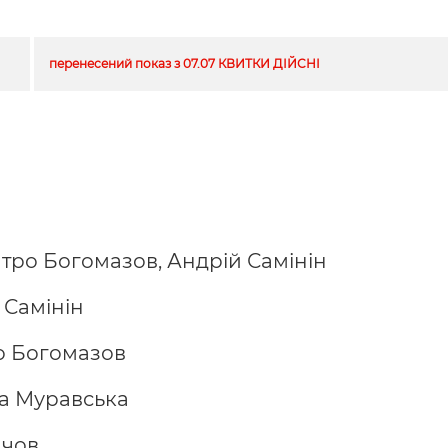
перенесений показ з 07.07 КВИТКИ ДІЙСНІ
ро Богомазов, Андрій Самінін
 Самінін
о Богомазов
а Муравська
ачов