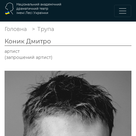
Національний академічний
драматичний театр
імені Лесі Українки
Головна
Трупа
Коник Дмитро
артист
(запрошений артист)