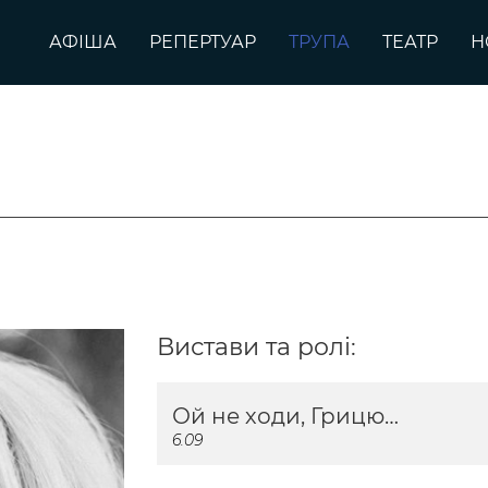
АФІША
РЕПЕРТУАР
ТРУПА
ТЕАТР
Н
Вистави та ролі:
Ой не ходи, Грицю…
6.09