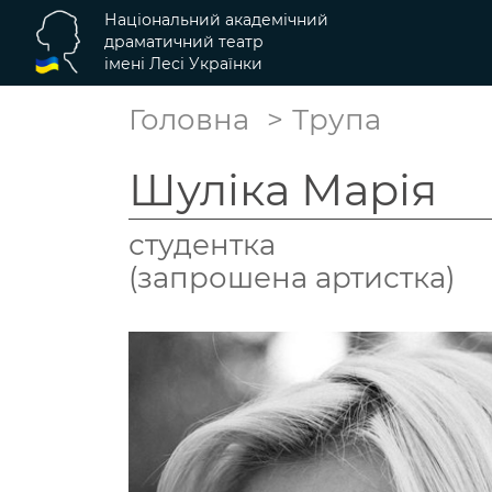
Національний академічний
драматичний театр
імені Лесі Українки
Головна
Трупа
Шуліка Марія
студентка
(запрошена артистка)