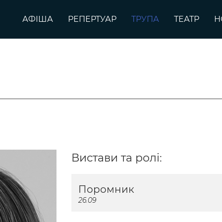
АФІША
РЕПЕРТУАР
ТРУПА
ТЕАТР
Н
а
Вистави та ролі:
Поромник
26.09