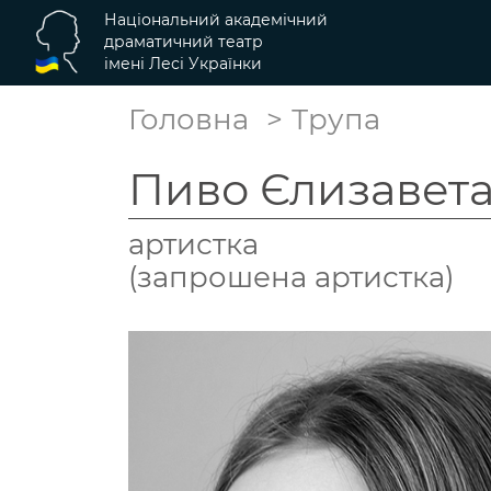
Національний академічний
драматичний театр
імені Лесі Українки
Головна
Трупа
Пиво Єлизавет
артистка
(запрошена артистка)