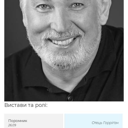
Вистави та ролі:
Поромник
Отець Горріґан
26.09