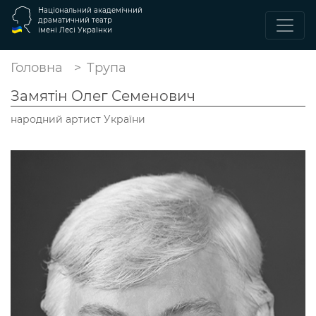
Національний академічний
драматичний театр
імені Лесі Українки
Головна
Трупа
Замятін Олег Семенович
народний артист України