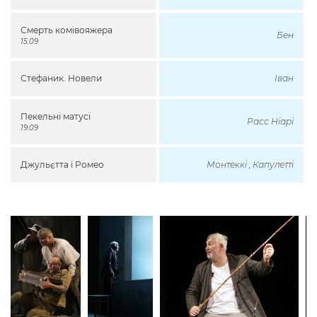
Смерть комівояжера
Бен
15.09
Стефаник. Новели
Іван
Пекельні матусі
Расс Ніарі
19.09
Джульєтта і Ромео
Монтеккі , Капулетті