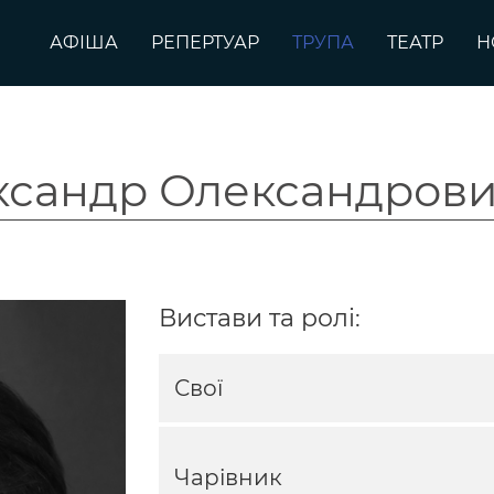
АФІША
РЕПЕРТУАР
ТРУПА
ТЕАТР
Н
ксандр Олександров
Вистави та ролі:
Свої
Чарівник