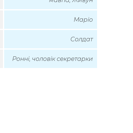
мавпа, Живун
Маріо
Солдат
Ронні, чоловік секретарки