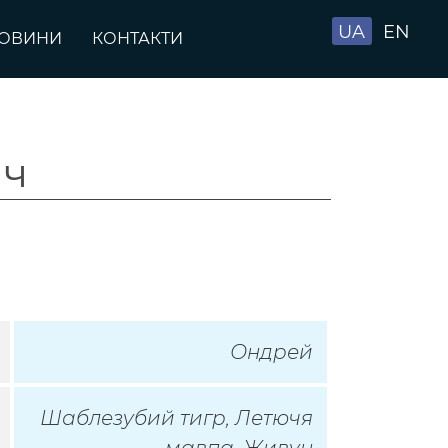
UA
EN
ОВИНИ
КОНТАКТИ
ич
Ондрей
Шаблезубий тигр, Летючя