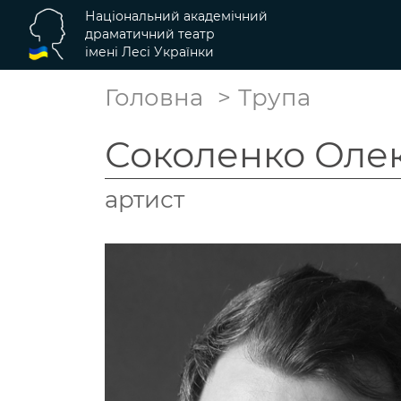
Національний академічний
драматичний театр
імені Лесі Українки
Головна
Трупа
Соколенко Оле
артист