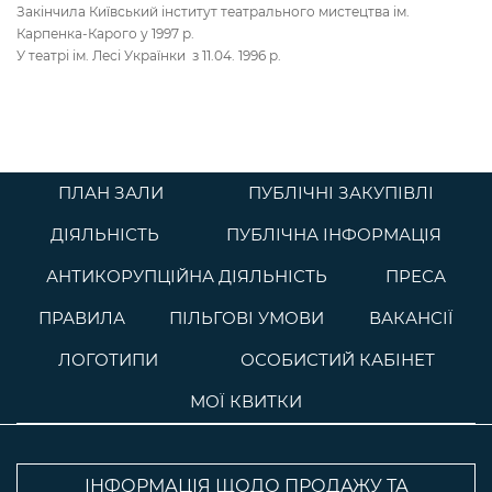
Закінчила Київський інститут театрального мистецтва ім.
Карпенка-Карого у 1997 р.
У театрі ім. Лесі Українки з 11.04. 1996 р.
ПЛАН ЗАЛИ
ПУБЛІЧНІ ЗАКУПІВЛІ
ДІЯЛЬНІСТЬ
ПУБЛІЧНА ІНФОРМАЦІЯ
АНТИКОРУПЦІЙНА ДІЯЛЬНІСТЬ
ПРЕСА
ПРАВИЛА
ПІЛЬГОВІ УМОВИ
ВАКАНСІЇ
ЛОГОТИПИ
ОСОБИСТИЙ КАБІНЕТ
МОЇ КВИТКИ
ІНФОРМАЦІЯ ЩОДО ПРОДАЖУ ТА