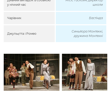
Дивний випадок із собакою
Місіс Гаскойн, директор
у нічний час
школи
Чарівник
Бастінда
Синьйора Монтеккі,
Джульєтта і Ромео
дружина Монтеккі