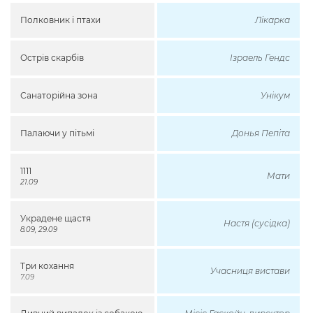
Полковник і птахи
Лікарка
Острів скарбів
Ізраель Гендс
Санаторійна зона
Унікум
Палаючи у пітьмі
Донья Пепіта
1111
Мати
21.09
Украдене щастя
Настя (сусідка)
8.09, 29.09
Три кохання
Учасниця вистави
7.09