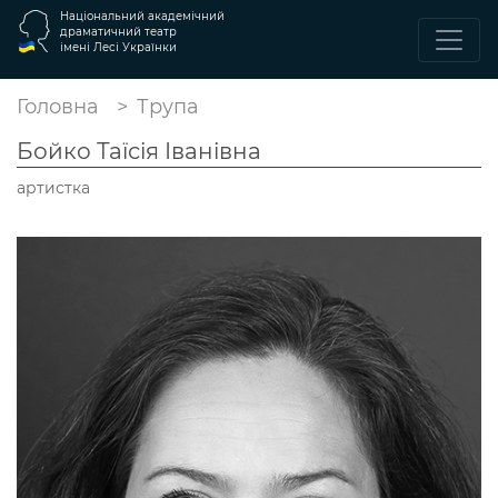
Національний академічний
драматичний театр
імені Лесі Українки
Головна
Трупа
Бойко Таїсія Іванівна
артистка