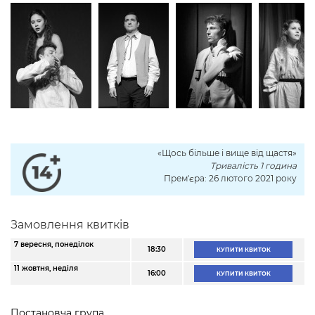
«Щось більше і вище від щастя»
Тривалість 1 година
Прем'єра: 26 лютого 2021 року
Замовлення квитків
7 вересня, понеділок
18:30
КУПИТИ КВИТОК
11 жовтня, неділя
16:00
КУПИТИ КВИТОК
Постановча група