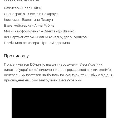
Режисер – Олег Нікітін
Сценографія – Олексій Вакарчук
Костюми – Валентина Плавун
Балетмейстерка – Алла Рубіна
Музичне оформлення – Олександр Шимко
Концертмейстери – Вадим Аскевич, Єгор Горшков
Помічниця режисера – Ірина Алдошина
Про виставу
Присвячується 150-річчю від дня народження Лесі Українки,
видатної української письменниці та громадської діячки, однієї з
центральних постатей національної культури, та 80-річчю від дня
присвоєння нашому театру імені Лесі Українки.