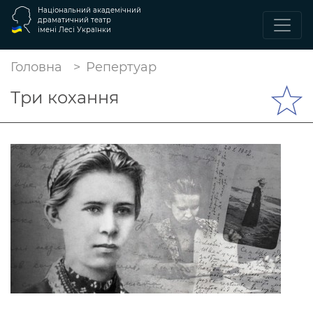
Національний академічний
драматичний театр
імені Лесі Українки
Головна
Репертуар
Три кохання