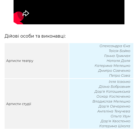
Дійові особи та виконавці:
Олександра Єна
Таїсія Бойко
Ганна Гринчак
Артисти театру
Наталя Доля
Катерина Мелешко
Дмитро Савченко
Петро Сова
Ілля Ісаєнко
Діана Бобровник
Дар'я Каташинська
Оскар Костюченко
Владислав Мелешко
Артисти студії
Дар'я Овчаренко
Ангеліна Текучева
Ольга Узун
Дар'я Хвостенко
Катерина Школа