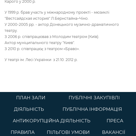
Карого у 2000 р.
У 1999 р. брав участь у міжнародному проекті - мюзиклі
"Вестсайдская история" Л.Бернстайна–Чіно.
У 2000-2005 рр. - актор Донецького музично-драматичного
театру.
З 2006 р. співпрацював з Молодим театром (Київ).
Актор муніципального театру "Киев".
З 2010 р. співпрацює з театром «Браво».
У театрі ім. Лесі Українки з 21.10. 2012 р.
ПЛАН ЗАЛИ
ПУБЛІЧНІ ЗАКУПІВЛІ
ДІЯЛЬНІСТЬ
ПУБЛІЧНА ІНФОРМАЦІЯ
АНТИКОРУПЦІЙНА ДІЯЛЬНІСТЬ
ПРЕСА
ПРАВИЛА
ПІЛЬГОВІ УМОВИ
ВАКАНСІЇ