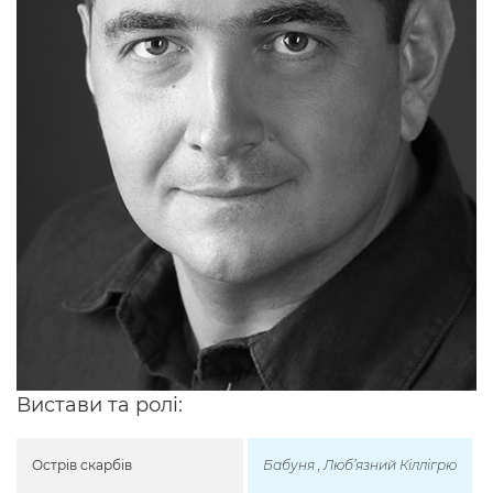
Вистави та ролі:
Острів скарбів
Бабуня , Люб’язний Кіллігрю