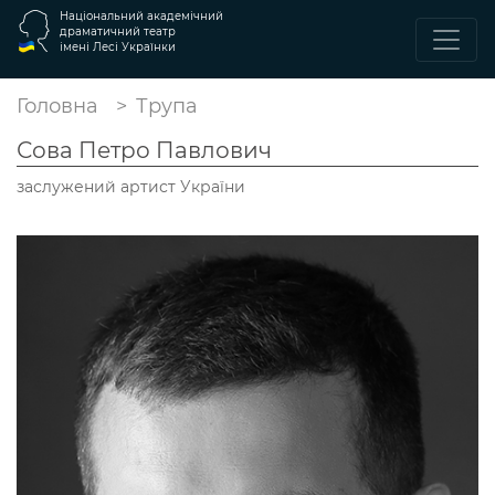
Національний академічний
драматичний театр
імені Лесі Українки
Головна
Трупа
Сова Петро Павлович
заслужений артист України