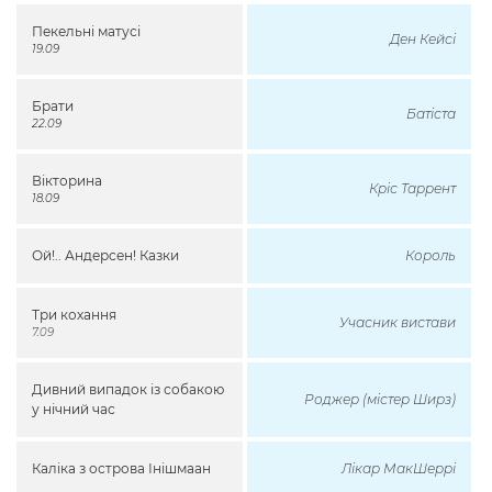
Пекельні матусі
Ден Кейсі
19.09
Брати
Батіста
22.09
Вікторина
Кріс Таррент
18.09
Ой!.. Андерсен! Казки
Король
Три кохання
Учасник вистави
7.09
Дивний випадок із собакою
Роджер (містер Ширз)
у нічний час
Каліка з острова Інішмаан
Лікар МакШеррі