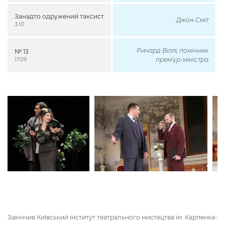
Занадто одружений таксист
Джон Сміт
3.10
Ричард Віллі, помічник
№ 13
прем’єр-міністра
17.09
Закінчив Київський інститут театрального мистецтва ім. Карпенка-