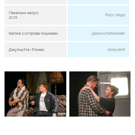
Пекельні матусі
Расс Ніарі
20.09
Каліка з острова Інішмаан
Джонніпатінмайк
Джульєтта і Ромео
Капулетті