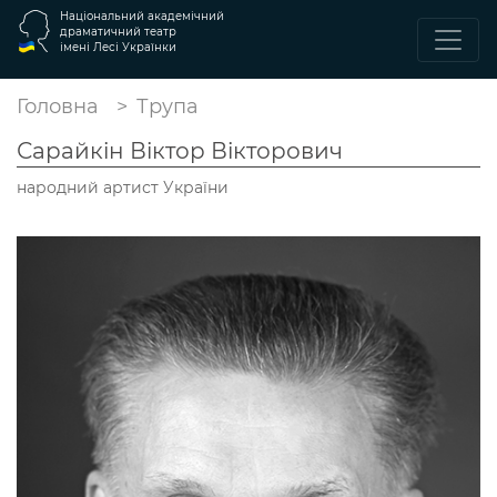
Національний академічний
драматичний театр
імені Лесі Українки
Головна
Трупа
Сарайкін Віктор Вікторович
народний артист України