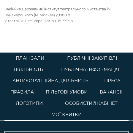
Закінчив Державний інститут театрального мистецтва ім.
Луначарського (м. Москва) у 1980 р.
У театрі ім. Лесі Українки з 1.09.1995 р.
ПЛАН ЗАЛИ
ПУБЛІЧНІ ЗАКУПІВЛІ
ДІЯЛЬНІСТЬ
ПУБЛІЧНА ІНФОРМАЦІЯ
АНТИКОРУПЦІЙНА ДІЯЛЬНІСТЬ
ПРЕСА
ПРАВИЛА
ПІЛЬГОВІ УМОВИ
ВАКАНСІЇ
ЛОГОТИПИ
ОСОБИСТИЙ КАБІНЕТ
МОЇ КВИТКИ