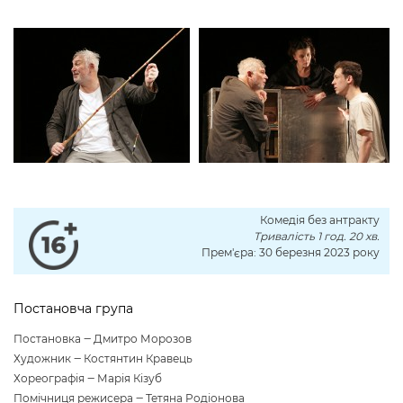
Комедія без антракту
Тривалість 1 год. 20 хв.
Прем'єра: 30 березня 2023 року
Постановча група
Постановка ‒ Дмитро Морозов
Художник ‒ Костянтин Кравець
Хореографія ‒ Марія Кізуб
Помічниця режисера ‒ Тетяна Родіонова