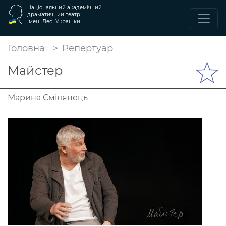
Національний академічний
драматичний театр
імені Лесі Українки
Головна
Репертуар
Майстер
Марина Смілянець