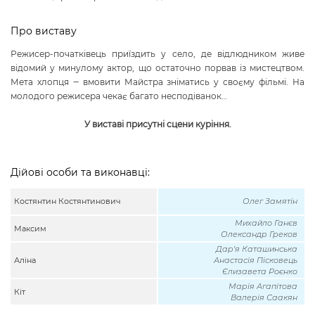
Про виставу
Режисер-початківець приїздить у село, де відлюдником живе
відомий у минулому актор, що остаточно порвав із мистецтвом.
Мета хлопця ‒ вмовити Майстра зніматись у своєму фільмі. На
молодого режисера чекає багато несподіванок…
У виставі присутні сцени куріння.
Дійові особи та виконавці:
Костянтин Костянтинович
Олег Замятін
Михайло Ганєв
Максим
Олександр Греков
Дар'я Каташинська
Аліна
Анастасія Пісковець
Єлизавета Роєнко
Марія Агапітова
Кіт
Валерія Саакян