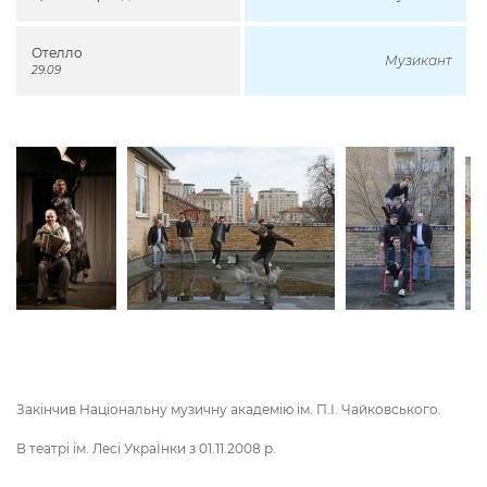
Отелло
Музикант
29.09
Закінчив Національну музичну академію ім. П.І. Чайковського.
В театрі ім. Лесі УкраЇнки з 01.11.2008 р.