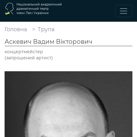
Національний академічний
драматичний театр
імені Лесі Українки
Головна
Трупа
Аскевич Вадим Вікторович
концертмейстер
(запрошений артист)