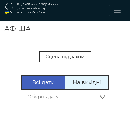
Національний академічний
драматичний театр
імені Лесі Українки
АФІША
Сцена під дахом
Всі дати
На вихідні