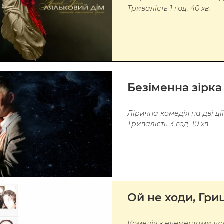
Тривалість 1 год. 40 хв.
Безіменна зірка
Лірична комедія на дві дії
Тривалість 3 год. 10 хв.
Ой не ходи, Гр
Комедія з елементами д