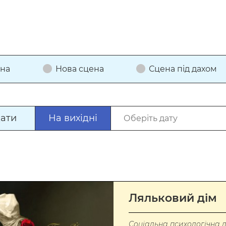
ена
Нова сцена
Сцена під дахом
дати
На вихідні
Ляльковий дім
Соціальна психологічна 