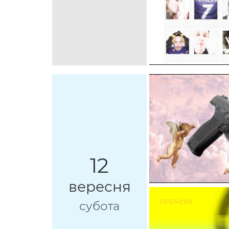
12
вересня
ПРЕМ`ЄРА
субота