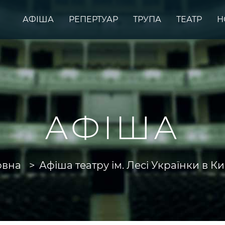
АФІША
РЕПЕРТУАР
ТРУПА
ТЕАТР
Н
АФІША
овна
Афіша театру ім. Лесі Українки в Ки