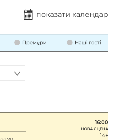
показати календар
Прем`єри
Наші гості
16:00
НОВА СЦЕНА
14+
драма