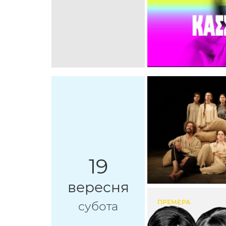
19
вересня
ПРЕМ`ЄРА
субота