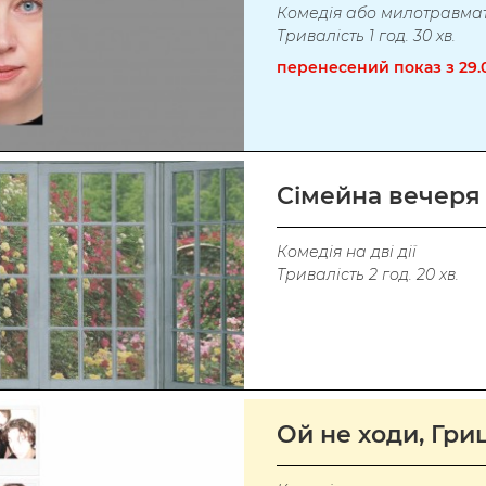
Комедія або милотравма
Тривалість 1 год. 30 хв
.
перенесений показ з 29
Сімейна вечеря
Комедія на дві дії
Тривалість 2 год. 20 хв.
Ой не ходи, Гр