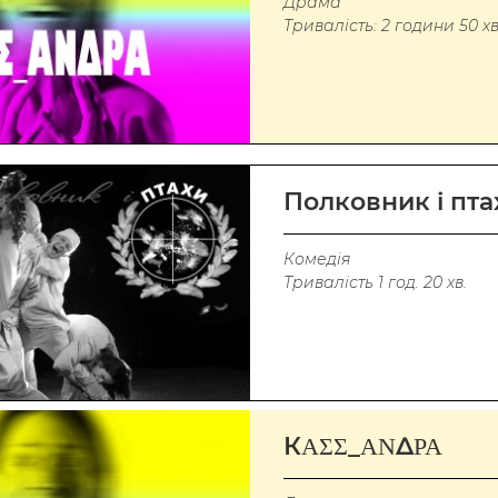
Драма
Тривалість: 2 години 50 хв
Полковник і пта
Комедія
Тривалість 1 год. 20 хв.
КΑΣΣ_ΑΝΔΡΑ