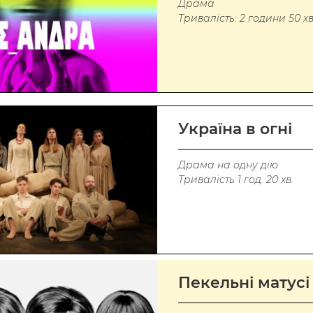
Драма
Тривалість: 2 години 50 хв
Україна в огні
Драма на одну дію
Тривалість 1 год. 20 хв.
Пекельні матусі