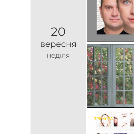
20
вересня
неділя
ПРЕМ`ЄРА