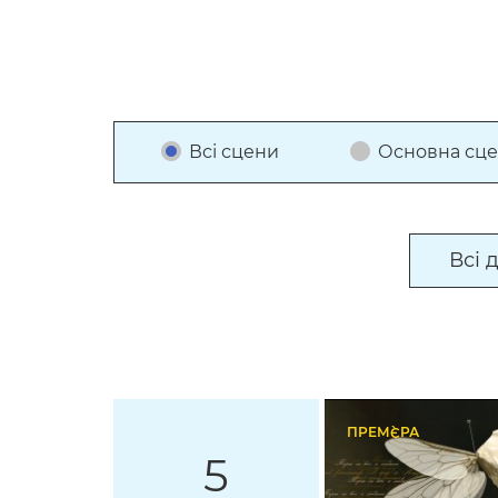
Всі сцени
Основна сц
Всі 
ПРЕМ`ЄРА
5