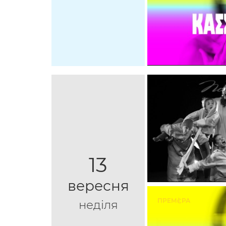
13
вересня
ПРЕМ`ЄРА
неділя