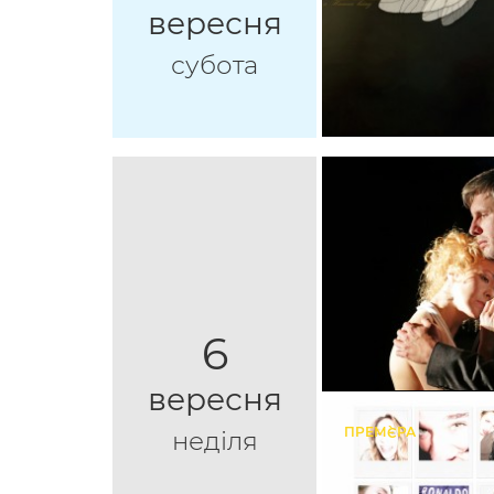
вересня
субота
6
вересня
ПРЕМ`ЄРА
неділя