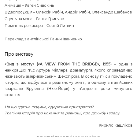
Анімація – Євген Сивокінь
Відеопроєкція – Олексій Рабін, Андрій Рябін, Олександр Шабанов
Сценічна мова – Ганна Гринчак
Помічник режисера – Сергій Литвин
Переклад з англійської Ганни Іванченко
Про виставу
«Вид з мосту» («A VIEW FROM THE BRIDGE», 1955)
– одна з
найкращих п'єс Артура Міллера, драматурга, якого справедливо
називають американським Шекспіром. В основу п’єси покладено
історію, що відбулася в реальному житті, в одному з італійських
кварталів Брукліна (Нью-Йорк) у п'ятдесяті роки минулого
століття.
На що здатна людина, одержима пристрастю?
Трагічна історія про кохання та ревнощі, про дружбу і зраду.
Кирило Кашліков