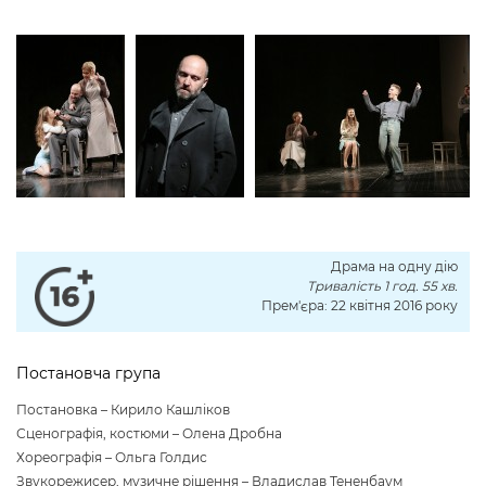
Драма на одну дію
Тривалість 1 год. 55 хв.
Прем'єра: 22 квітня 2016 року
Постановча група
Постановка – Кирило Кашліков
Сценографія, костюми – Олена Дробна
Хореографія – Ольга Голдис
Звукорежисер, музичне рішення – Владислав Тененбаум