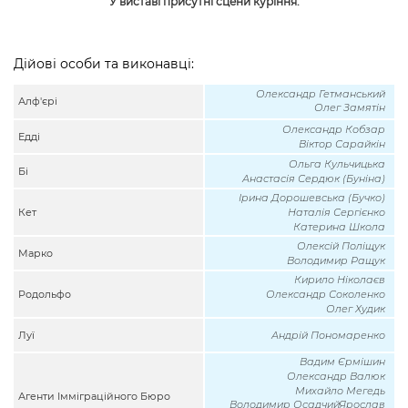
У виставі присутні сцени куріння.
Дійові особи та виконавці:
Олександр Гетманський
Алф'єрі
Олег Замятін
Олександр Кобзар
Едді
Віктор Сарайкін
Ольга Кульчицька
Бі
Анастасія Сердюк (Буніна)
Ірина Дорошевська (Бучко)
Кет
Наталія Сергієнко
Катерина Школа
Олексій Поліщук
Марко
Володимир Ращук
Кирило Ніколаєв
Родольфо
Олександр Соколенко
Олег Худик
Луї
Андрій Пономаренко
Вадим Єрмішин
Олександр Валюк
Михайло Мегедь
Агенти Імміграційного Бюро
Володимир ОсадчийЯрослав