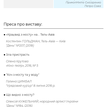
ПрикопНікіта Снісаренко
Петро Сова
Преса про виставу:
«Краєвид з мосту» на... Тель-Авів
Костянтин ГОЛЬДМАН, Тель-Авів — Київ
"День" №207, (2018)
Зла пристрасть
Олена Крутова
«Кіно-театр», 2016, № 5
"Хоч з мосту та у воду"
Галина ЦИМБАЛ
"Урядовий кур'єр" 8 липня 2016 р.
Що видно з мосту?
Олексій КУЖЕЛЬНИЙ, народний артист України
"День" №84, (2016)